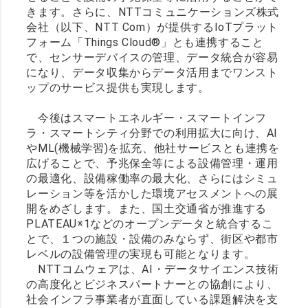
きます。さらに、NTTコミュニケーションズ株式
会社（以下、NTT Com）が提供するIoTプラット
フォーム「Things Cloud®」とも連携すること
で、センサーデバイスの管理、データ統合が容易
になり、データ収集からデータ活用までワンスト
ップのサービス提供も実現します。
今後はスマートエネルギー・スマートインフ
ラ・スマートシティ分野での利用拡大に向け、AI
やML(機械学習)を拡充、他社サービスとも連携を
広げることで、予兆保全等による設備管理・運用
の最適化、設備稼働率の最大化、さらにはシミュ
レーション等を活かした環境アセスメントへの展
開をめざします。また、国土交通省が推進する
PLATEAU※1などのオープンデータと統合するこ
とで、１つの施設・設備のみならず、街区や都市
レベルの設備管理の実現も可能となります。
NTTコムウェアは、AI・データサイエンス技術
の高度化とビジネスパートナーとの協創により、
社会インフラ事業者が直面している課題解決を支