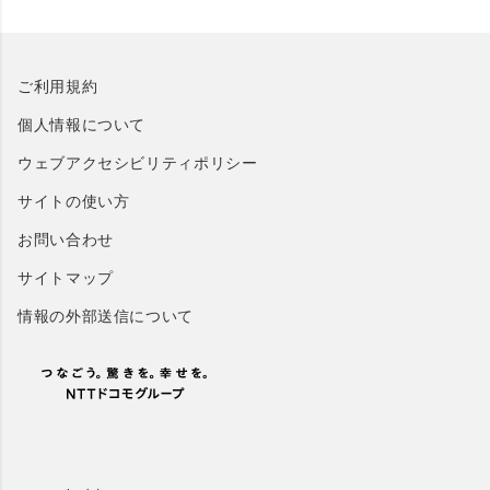
投資の最適化に貢献するデータ分析・活用基盤で
あり、Webアプリケーションとして利用できるサ
ービスです。
サイロ化※1された設備に関するデータを簡単に
ご利用規約
統合・蓄積し、部門間、システム間を跨いだデー
タ分析・AIを活用した新しい設備管理・運用業務
個人情報について
を実現します。設備データ、マニュアル、設計図
ウェブアクセシビリティポリシー
等のデータ、ドローン、ロボットはじめ各種セン
サーより収集したリアルタイムデータ、および3D
サイトの使い方
データ、画像データ等、多様なデータに対応して
お問い合わせ
います。これらのデータを有機的に統合管理し、
データ分析、予測シミュレーション、意思決定支
サイトマップ
援などを実現する環境を提供します。
情報の外部送信について