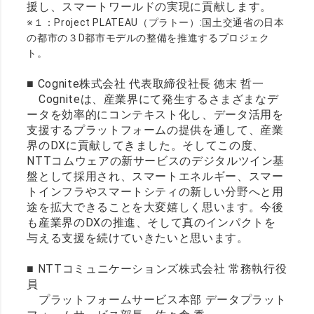
援し、スマートワールドの実現に貢献します。
※１：Project PLATEAU（プラトー）:国土交通省の日本
の都市の３D都市モデルの整備を推進するプロジェク
ト。
■ Cognite株式会社 代表取締役社長 徳末 哲一
Cogniteは、産業界にて発生するさまざまなデ
ータを効率的にコンテキスト化し、データ活用を
支援するプラットフォームの提供を通して、産業
界のDXに貢献してきました。そしてこの度、
NTTコムウェアの新サービスのデジタルツイン基
盤として採用され、スマートエネルギー、スマー
トインフラやスマートシティの新しい分野へと用
途を拡大できることを大変嬉しく思います。今後
も産業界のDXの推進、そして真のインパクトを
与える支援を続けていきたいと思います。
■ NTTコミュニケーションズ株式会社 常務執行役
員
プラットフォームサービス本部 データプラット