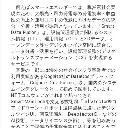
例えばスマートエネルギーでは、脱炭素社会実
現のため、太陽光・風力発電等の発電効率・収益
性の向上と運用コストの低減に向けたデータの統
合・分析・活用が課題となっています。「Smart
Data Fusion」は、設備管理業務に関わるシステ
ム情報（IT）、運用情報（OT）と3Dデータ、オ
ープンデータ等をデジタルツイン空間に統合し、
データ分析・活用を行い、設備管理業務のデジタ
ルトランスフォーメーション（DX）を実現する
サービスです。
基盤の一部には海外の社会インフラ事業者での
利用実績があるCognite社のDataOpsプラットフ
ォーム「Cognite Data Fusion」を、国内のシステ
ムインテグレータとして初めて採用しています。
NTTコムウェアがこれまで培ってきた
SmartMainTechを支える技術群「Infratector®コ
ア（ドローン・ロボット遠隔点検に適したデジタ
ルツインUI、画像認識AI「Deeptector®」などの
AI技術、データサイエンス技術）」等を組みあわ
せることで設備の予兆保全等に活用することがで