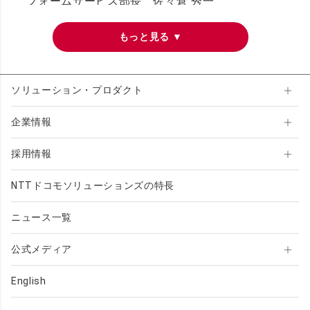
フォームサービス部長 佐々倉 秀一
「Smart Data Fusion」におけるデータ収集機能
のパートナーとして「Things Cloud®」を採用い
ただき、大変嬉しく思います。弊社の産業機器、
製造、建設、物流、インフラ業界などにおける豊
富な導入実績と、センサーデバイスを提供される
ソリューション・プロダクト
企業とのパートナーシップにより、さまざまな設
備のモニタリングシステムの導入を短期間で実現
し、社会インフラのサステナビリティとレジリエ
企業情報
ンス向上に貢献します。
採用情報
NTTドコモソリューションズの特長
<別紙>
ニュース一覧
1．サービス概要
公式メディア
「Smart Data Fusion（スマートデータフュー
ジョン）」は、インフラ設備の管理・運用情報お
よび、3D 情報・リアルタイム情報を収集・統合
English
し、設備延命化、設備稼働率の向上、設備管理・