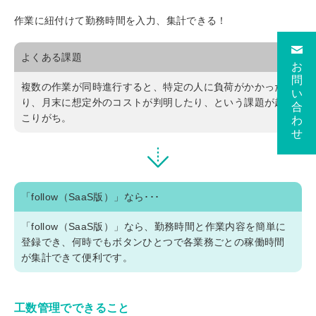
作業に紐付けて勤務時間を入力、集計できる！
よくある課題
お
問
複数の作業が同時進行すると、特定の人に負荷がかかった
い
り、月末に想定外のコストが判明したり、という課題が起
合
こりがち。
わ
せ
「follow（SaaS版）」なら･･･
「follow（SaaS版）」なら、勤務時間と作業内容を簡単に
登録でき、何時でもボタンひとつで各業務ごとの稼働時間
が集計できて便利です。
工数管理でできること