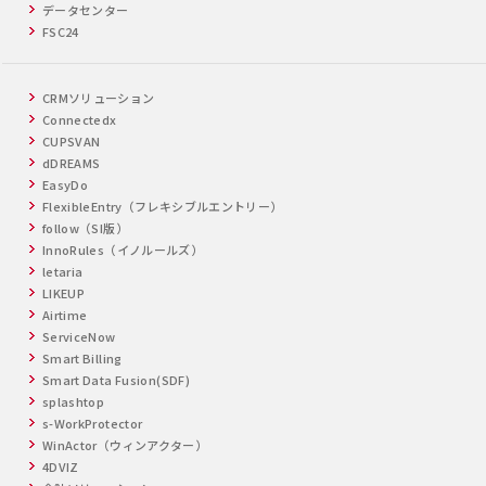
データセンター
FSC24
CRMソリューション
Connectedx
CUPSVAN
dDREAMS
EasyDo
FlexibleEntry（フレキシブルエントリー）
follow（SI版）
InnoRules（イノルールズ）
letaria
LIKEUP
Airtime
ServiceNow
Smart Billing
Smart Data Fusion(SDF)
splashtop
s-WorkProtector
WinActor（ウィンアクター）
4DVIZ