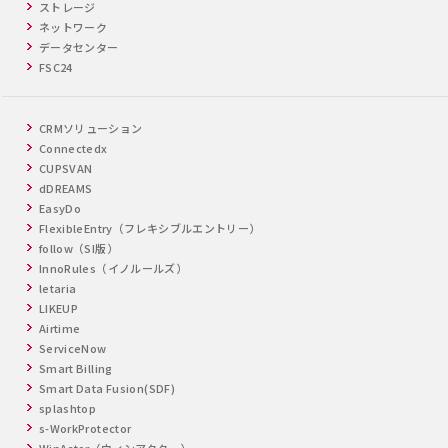
ストレージ
ネットワーク
データセンター
FSC24
CRMソリューション
Connectedx
CUPSVAN
dDREAMS
EasyDo
FlexibleEntry（フレキシブルエントリー）
follow（SI版）
InnoRules（イノルールズ）
letaria
LIKEUP
Airtime
ServiceNow
Smart Billing
Smart Data Fusion(SDF)
splashtop
s-WorkProtector
WinActor（ウィンアクター）